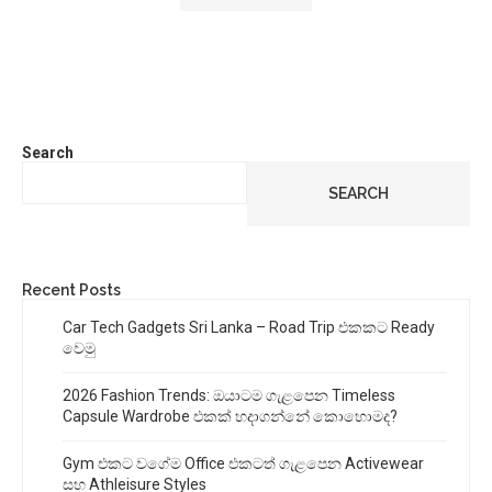
Search
SEARCH
Recent Posts
Car Tech Gadgets Sri Lanka – Road Trip එකකට Ready
වෙමු
2026 Fashion Trends: ඔයාටම ගැළපෙන Timeless
Capsule Wardrobe එකක් හදාගන්නේ කොහොමද?
Gym එකට වගේම Office එකටත් ගැළපෙන Activewear
සහ Athleisure Styles