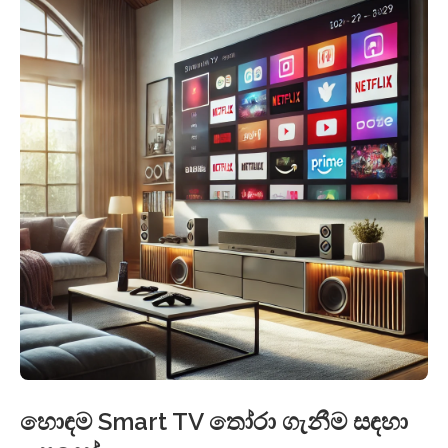
හොඳම Smart TV තෝරා ගැනීම සඳහා