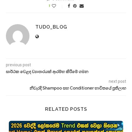
1
TUDO_BLOG
previous post
සාර්ථක වෙළඳ ව්‍යාපාරයක් ආරම්භ කිරීමේ ගමන
next post
නිවැරදි Shampoo සහ Conditioner භාවිතයේ ප්‍රතිලාභ
RELATED POSTS