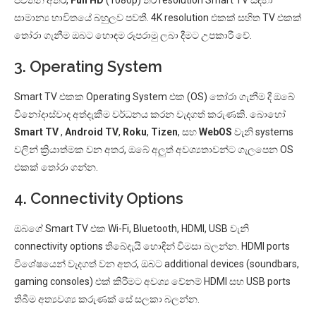
පවතින අතර,
Full HD
(1080p) තිර resolution Smart TV සඳහා
සාමාන්‍ය භාවිතයේ බහුලව පවතී. 4K resolution එකක් සහිත TV එකක්
තෝරා ගැනීම ඔබට හොඳම රූපරාමු ලබා දීමට උපකාරී වේ.
3. Operating System
Smart TV එකක Operating System එක (OS) තෝරා ගැනීම දී ඔබේ
විනෝදාස්වාද අත්දැකීම වර්ධනය කරන වැදගත් කරුණකි. බොහෝ
Smart TV
,
Android TV
,
Roku
,
Tizen
, සහ
WebOS
වැනි systems
වලින් ක්‍රියාත්මක වන අතර, ඔබේ අලුත් අවශ්‍යතාවන්ට ගැලපෙන OS
එකක් තෝරා ගන්න.
4. Connectivity Options
ඔබගේ Smart TV එක Wi-Fi, Bluetooth, HDMI, USB වැනි
connectivity options තිබේදැයි හොඳින් විමසා බලන්න. HDMI ports
විශේෂයෙන් වැදගත් වන අතර, ඔබට additional devices (soundbars,
gaming consoles) එක් කිරීමට අවශ්‍ය වේනම් HDMI සහ USB ports
තිබීම අත්‍යවශ්‍ය කරුණක් සේ සලකා බලන්න.