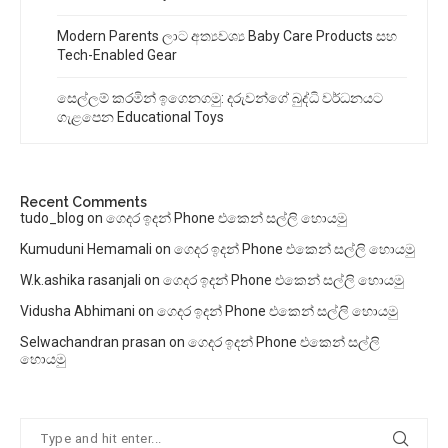
Modern Parents ලාට අත්‍යවශ්‍ය Baby Care Products සහ
Tech-Enabled Gear
සෙල්ලම් කරමින් ඉගෙනගමු: දරුවන්ගේ බුද්ධි වර්ධනයට
ගැළපෙන Educational Toys
Recent Comments
tudo_blog
on
ගෙදර ඉදන් Phone එකෙන් සල්ලි හොයමු
Kumuduni Hemamali
on
ගෙදර ඉදන් Phone එකෙන් සල්ලි හොයමු
W.k.ashika rasanjali
on
ගෙදර ඉදන් Phone එකෙන් සල්ලි හොයමු
Vidusha Abhimani
on
ගෙදර ඉදන් Phone එකෙන් සල්ලි හොයමු
Selwachandran prasan
on
ගෙදර ඉදන් Phone එකෙන් සල්ලි
හොයමු