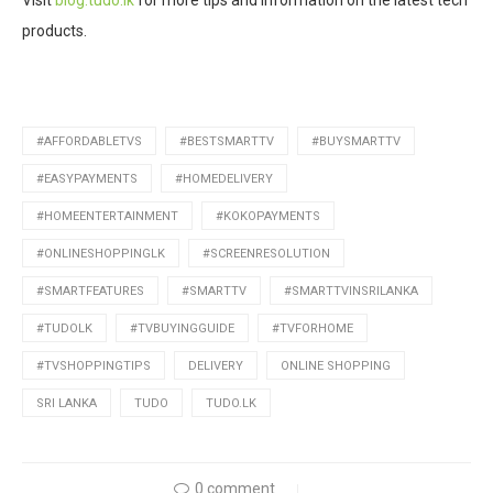
Visit
blog.tudo.lk
for more tips and information on the latest tech
products.
#AFFORDABLETVS
#BESTSMARTTV
#BUYSMARTTV
#EASYPAYMENTS
#HOMEDELIVERY
#HOMEENTERTAINMENT
#KOKOPAYMENTS
#ONLINESHOPPINGLK
#SCREENRESOLUTION
#SMARTFEATURES
#SMARTTV
#SMARTTVINSRILANKA
#TUDOLK
#TVBUYINGGUIDE
#TVFORHOME
#TVSHOPPINGTIPS
DELIVERY
ONLINE SHOPPING
SRI LANKA
TUDO
TUDO.LK
0 comment