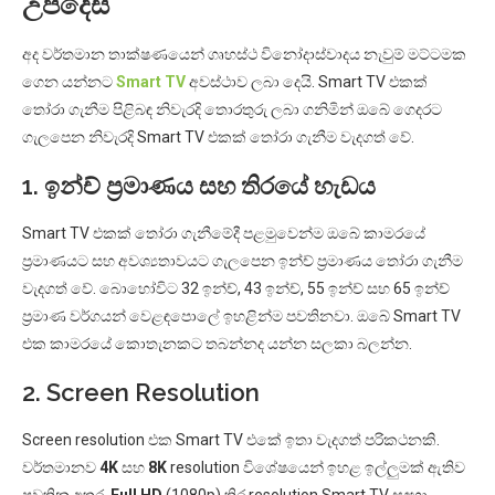
උපදෙස්
අද වර්තමාන තාක්ෂණයෙන් ගෘහස්ථ විනෝදාස්වාදය නැවුම් මට්ටමක
ගෙන යන්නට
Smart TV
අවස්ථාව ලබා දෙයි. Smart TV එකක්
තෝරා ගැනීම පිළිබඳ නිවැරදි තොරතුරු ලබා ගනිමින් ඔබේ ගෙදරට
ගැලපෙන නිවැරදි Smart TV එකක් තෝරා ගැනීම වැදගත් වේ.
1. ඉන්ච් ප්‍රමාණය සහ තිරයේ හැඩය
Smart TV එකක් තෝරා ගැනීමේදී පළමුවෙන්ම ඔබේ කාමරයේ
ප්‍රමාණයට සහ අවශ්‍යතාවයට ගැලපෙන ඉන්ච් ප්‍රමාණය තෝරා ගැනීම
වැදගත් වේ. බොහෝවිට 32 ඉන්ච්, 43 ඉන්ච්, 55 ඉන්ච් සහ 65 ඉන්ච්
ප්‍රමාණ වර්ගයන් වෙළඳපොලේ ඉහළින්ම පවතිනවා. ඔබේ Smart TV
එක කාමරයේ කොතැනකට තබන්නද යන්න සලකා බලන්න.
2. Screen Resolution
Screen resolution එක Smart TV එකේ ඉතා වැදගත් පරිකථනකි.
වර්තමානව
4K
සහ
8K
resolution විශේෂයෙන් ඉහළ ඉල්ලුමක් ඇතිව