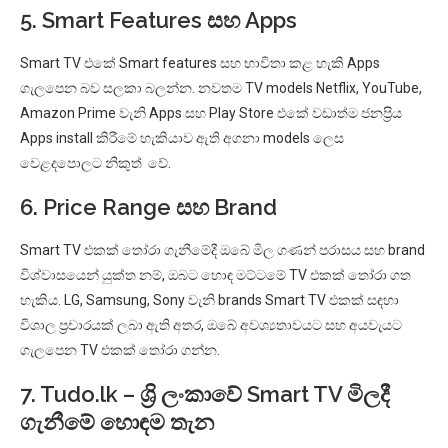
5. Smart Features සහ Apps
Smart TV එකේ Smart features සහ භාවිතා කළ හැකි Apps
ගැලපෙන බව සලකා බලන්න. නවතම TV models Netflix, YouTube,
Amazon Prime වැනි Apps සහ Play Store එකේ වඩාත්ම ජනප්‍රිය
Apps install කිරීමේ හැකියාව ඇති අගනා models ලෙස
වෙළදපොලට නිකුත් වේ.
6. Price Range සහ Brand
Smart TV එකක් තෝරා ගැනීමේදී ඔබේ මිල ගණන් පරාසය සහ brand
විශ්වාසයෙන් යුක්ත නම්, ඔබට හොඳ මට්ටමේ TV එකක් තෝරා ගත
හැකිය. LG, Samsung, Sony වැනි brands Smart TV එකක් සඳහා
විශාල ප්‍රචාරයක් ලබා ඇති අතර, ඔබේ අවශ්‍යතාවයට සහ අයවැයට
ගැලපෙන TV එකක් තෝරා ගන්න.
7. Tudo.lk – ශ්‍රි ලංකාවේ Smart TV මිලදී
ගැනීමේ හොඳම තැන