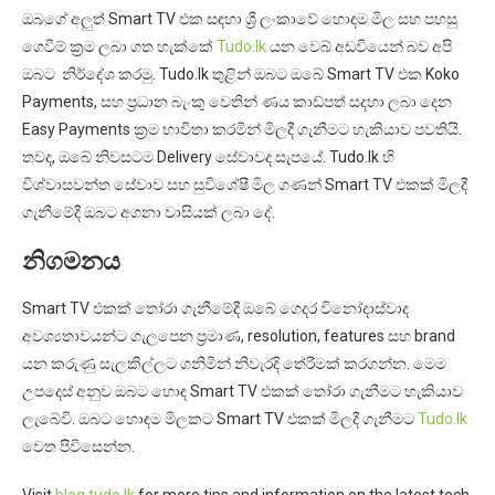
ඔබගේ අලුත් Smart TV එක සඳහා ශ්‍රී ලංකාවේ හොඳම මිල සහ පහසු
ගෙවීම් ක්‍රම ලබා ගත හැක්කේ
Tudo.lk
යන වෙබ් අඩවියෙන් බව අපි
ඔබට නිර්දේශ කරමු. Tudo.lk තුළින් ඔබට ඔබේ Smart TV එක Koko
Payments, සහ ප්‍රධාන බැංකු වෙතින් ණය කාඩ්පත් සදහා ලබා දෙන
Easy Payments ක්‍රම භාවිතා කරමින් මිලදී ගැනීමට හැකියාව පවතියි.
තවද, ඔබේ නිවසටම Delivery සේවාවද සැපයේ. Tudo.lk හි
විශ්වාසවන්ත සේවාව සහ සුවිශේෂී මිල ගණන් Smart TV එකක් මිලදී
ගැනීමේදී ඔබට අගනා වාසියක් ලබා දේ.
නිගමනය
Smart TV එකක් තෝරා ගැනීමේදී ඔබේ ගෙදර විනෝදාස්වාද
අවශ්‍යතාවයන්ට ගැලපෙන ප්‍රමාණ, resolution, features සහ brand
යන කරුණු සැලකිල්ලට ගනිමින් නිවැරදි තේරීමක් කරගන්න. මෙම
උපදෙස් අනුව ඔබට හොඳ Smart TV එකක් තෝරා ගැනීමට හැකියාව
ලැබේවි. ඔබට හොඳම මිලකට Smart TV එකක් මිලදී ගැනීමට
Tudo.lk
වෙත පිවිසෙන්න.